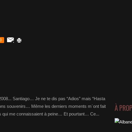
0
 2008... Santiago… Je ne te dis pas “Adios” mais “Hasta
À PRO
ns souvenirs… Même les derniers moments m´ont fait
s qui me connaissaient à peine… Et pourtant… Ce...