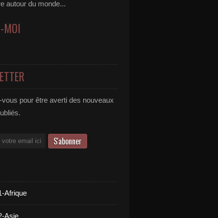
re autour du monde...
Z-MOI
ETTER
vous pour être averti des nouveaux
publiés.
1-Afrique
2-Asie