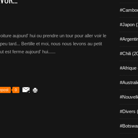
#Cambod
#Japon (
iture aujourd' hui ou prendre un tour pour aller voir le
#Argenti
 peu tard... Bertille et moi, nous nous levons au petit
t est ferme aujourd' hui......
#Chili (2
#Afrique
#Australi
epost
0
#Nouvell
#Divers 
#Botswan