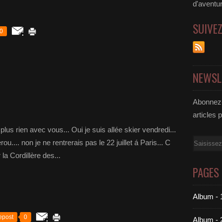
d'aventu
SUIVE
0
NEWSL
Abonnez-
articles 
plus rien avec vous... Oui je suis allée skier vendredi...
Email
rou.... non je ne rentrerais pas le 22 juillet á Paris... C
la Cordillère des...
PAGES
Album - 
epost
0
Album - 