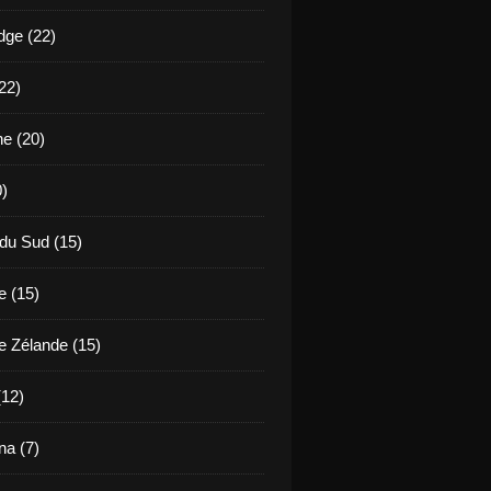
ge (22)
22)
ne (20)
0)
 du Sud (15)
e (15)
e Zélande (15)
(12)
a (7)