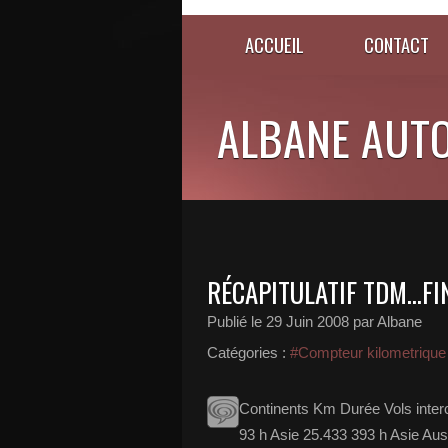
ACCUEIL
CONTACT
ALBANE AUT
RÉCAPITULATIF TDM...FIN
Publié le
29 Juin 2008
par Albane
Catégories :
#Compteur kilometrique
Continents Km Durée Vols inter
93 h Asie 25.433 393 h Asie Aus