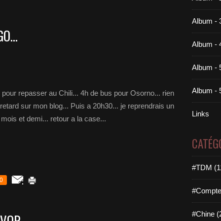
Album - 
O...
Album - 
Album - 
Album - 
 pour repasser au Chili... 4h de bus pour Osorno... rien
n retard sur mon blog... Puis a 20h30... je reprendrais un
Links
mois et demi... retour a la case...
CATÉG
#TDM (1
0
#Compteu
#Chine (
VOR...