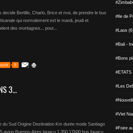
#Zimbab
 decide Bertille, Charlo, Brice et moi, de prendre le bus
#Ile de 
 artisanale qui normalement est le mardi, jeudi et
endent des montagnes... pour...
#Laos (6
#Bali - I
#Bons pl
epost
0
#ETATS 
S 3...
#Les Def
#Nouvell
#Viet Na
e du Sud Origine Destination Km durée mode Santiago
#Foire a
55 avion Buenos-Aires Iguaçu 1.350 17h00 bus Iguaçu