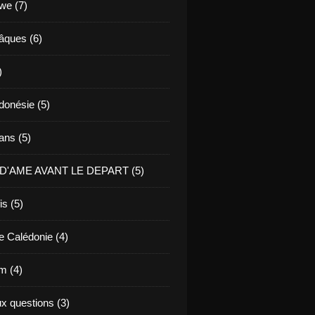
we (7)
Pâques (6)
)
ndonésie (5)
ans (5)
D'AME AVANT LE DEPART (5)
is (5)
e Calédonie (4)
m (4)
ux questions (3)