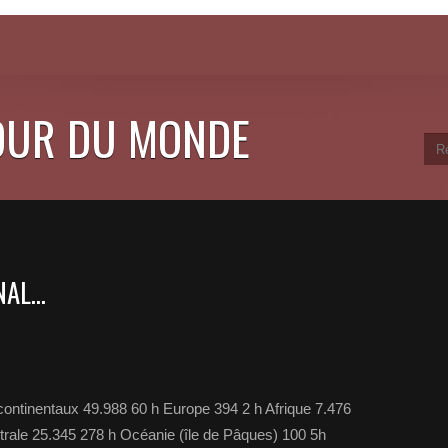
OUR DU MONDE
AL...
continentaux 49.988 60 h Europe 394 2 h Afrique 7.476
trale 25.345 278 h Océanie (île de Pâques) 100 5h