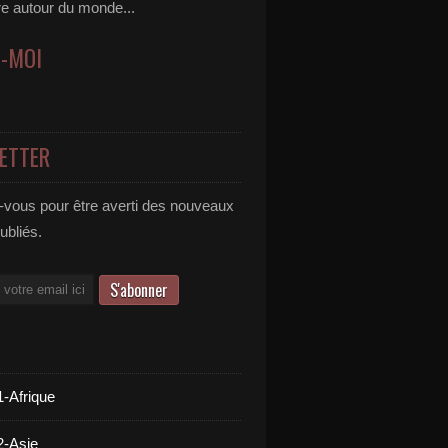
re autour du monde...
Z-MOI
ETTER
vous pour être averti des nouveaux
publiés.
1-Afrique
2-Asie