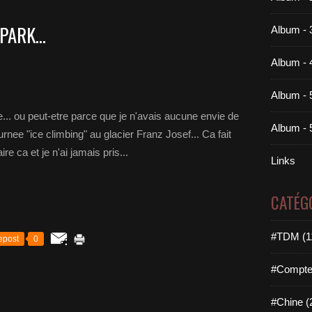
PARK...
Album - 
Album - 
Album - 
... ou peut-etre parce que je n'avais aucune envie de
Album - 
urnee "ice climbing" au glacier Franz Josef... Ca fait
re ca et je n'ai jamais pris...
Links
CATÉG
#TDM (1
epost
0
#Compteu
#Chine (