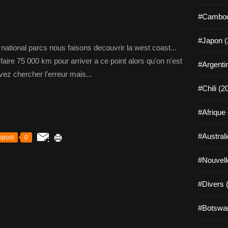
#Cambod
#Japon (
national parcs nous faisons decouvrir la west coast...
 faire 75 000 km pour arriver a ce point alors qu'on n'est
#Argenti
ez chercher l'erreur mais...
#Chili (2
#Afrique
#Australi
epost
0
#Nouvell
#Divers 
#Botswan