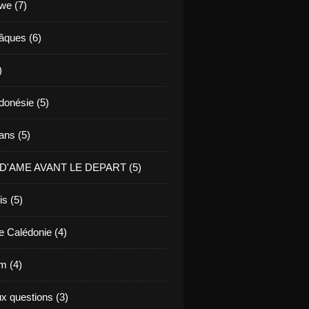
we (7)
Pâques (6)
)
ndonésie (5)
ans (5)
D'AME AVANT LE DEPART (5)
is (5)
e Calédonie (4)
m (4)
ux questions (3)