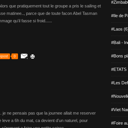
#Zimbab
ors que pratiquement tout le groupe a pris le sailing et
se matinee.., parce que de toute facon Abel Tasman
#Ile de 
mage qu'il fasse si froid......
#Laos (6
#Bali - I
#Bons pl
epost
0
#ETATS 
#Les Def
#Nouvell
#Viet Na
. je ne pensais pas que la journee allait me reserver
e leve a 6h du mat, ca devient d'un naturel, pour
#Foire a
 sûrement a faire une petite soiree...